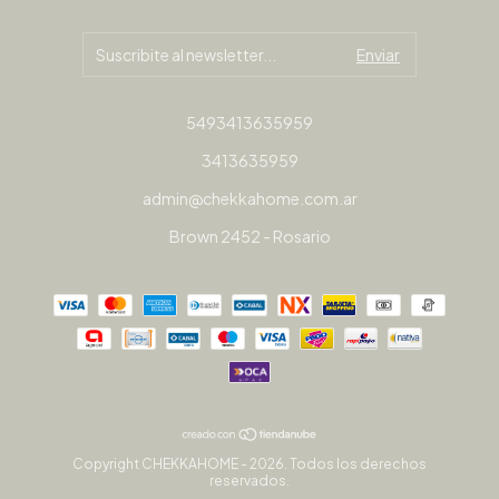
5493413635959
3413635959
admin@chekkahome.com.ar
Brown 2452 - Rosario
Copyright CHEKKAHOME - 2026. Todos los derechos
reservados.