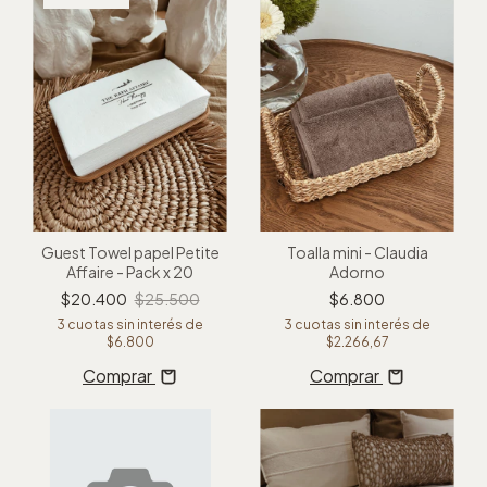
Guest Towel papel Petite
Toalla mini - Claudia
Affaire - Pack x 20
Adorno
$20.400
$25.500
$6.800
3
cuotas sin interés de
3
cuotas sin interés de
$6.800
$2.266,67
Comprar
Comprar