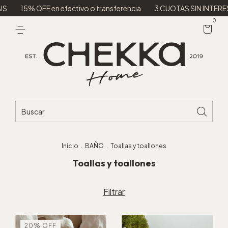
S
15% OFF en efectivo o transferencia
3 CUOTAS SIN INTERES
0
Inicio
.
BAÑO
.
Toallas y toallones
Toallas y toallones
Filtrar
20
%
OFF