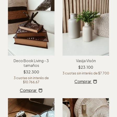
Deco Book Living - 3
Vasija Visón
tamaños
$23.100
$32.300
3
cuotas sin interés de
$7.700
3
cuotas sin interés de
Comprar
$10.766,67
Comprar