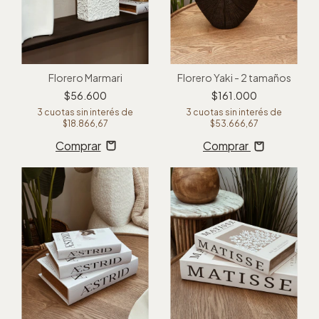
Florero Marmari
Florero Yaki - 2 tamaños
$56.600
$161.000
3
cuotas sin interés de
3
cuotas sin interés de
$18.866,67
$53.666,67
Comprar