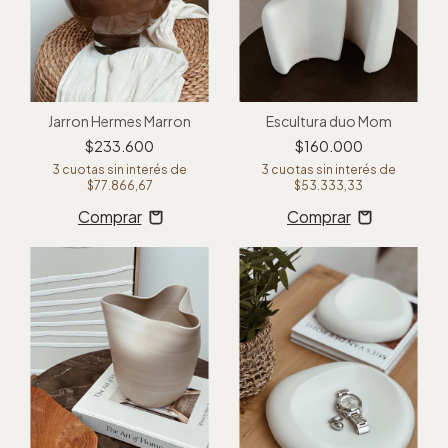
Jarron Hermes Marron
Escultura duo Mom
$233.600
$160.000
3
cuotas sin interés de
3
cuotas sin interés de
$77.866,67
$53.333,33