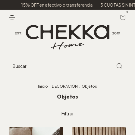
 en efectivo o transferencia
3 CUOTAS SIN INTERES
ENVIOS A
0
Inicio
.
DECORACIÓN
.
Objetos
Objetos
Filtrar