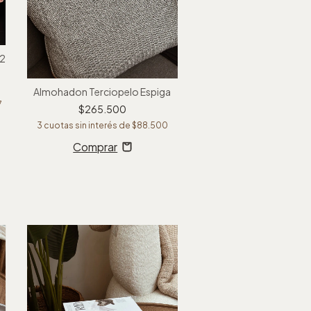
 2
Almohadon Terciopelo Espiga
7
$265.500
3
cuotas sin interés de
$88.500