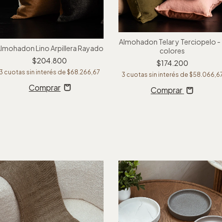
Almohadon Telar y Terciopelo -
lmohadon Lino Arpillera Rayado
colores
$204.800
$174.200
3
cuotas sin interés de
$68.266,67
3
cuotas sin interés de
$58.066,6
Comprar