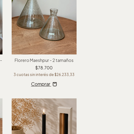
-
Florero Maeshpur - 2 tamaños
$78.700
3
cuotas sin interés de
$26.233,33
7
Comprar