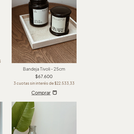
3
Bandeja Tivoli - 25cm
$67.600
3
cuotas sin interés de
$22.533,33