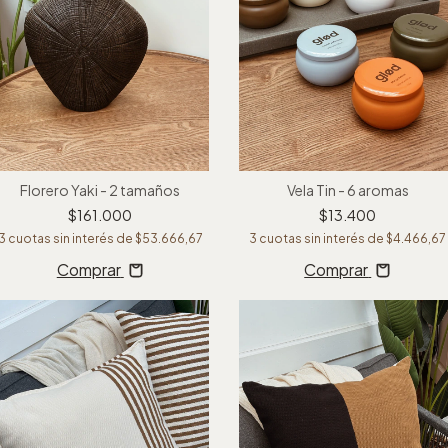
Florero Yaki - 2 tamaños
Vela Tin - 6 aromas
$161.000
$13.400
3
cuotas sin interés de
$53.666,67
3
cuotas sin interés de
$4.466,67
Comprar
Comprar