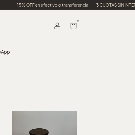
ivo o transferencia
3 CUOTAS SIN INTERES
ENVIOS A TODO E
0
sApp