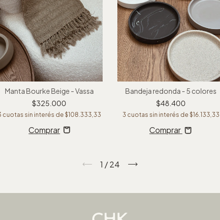
Manta Bourke Beige - Vassa
Bandeja redonda - 5 colores
$325.000
$48.400
3
cuotas sin interés de
$108.333,33
3
cuotas sin interés de
$16.133,33
Comprar
1
/
24