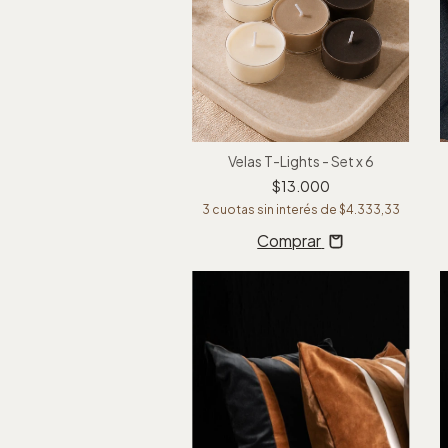
Velas T-Lights - Set x 6
$13.000
3
cuotas sin interés de
$4.333,33
Comprar