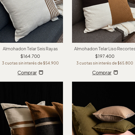
Almohadon Telar Seis Rayas
Almohadon Telar Liso Recorte
$164.700
$197.400
3
cuotas sin interés de
$54.900
3
cuotas sin interés de
$65.800