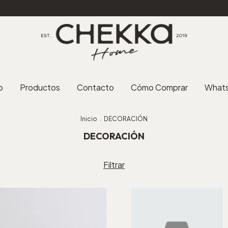
15% OFF en efect
o
Productos
Contacto
Cómo Comprar
What
Inicio
.
DECORACIÓN
DECORACIÓN
Filtrar