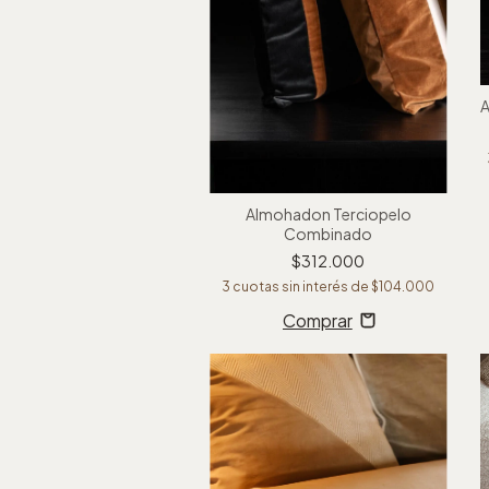
A
Almohadon Terciopelo
Combinado
$312.000
3
cuotas sin interés de
$104.000