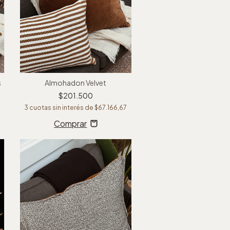
s
Almohadon Velvet
$201.500
3
cuotas sin interés de
$67.166,67