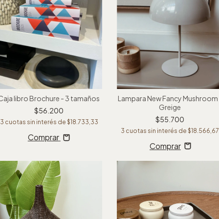
Caja libro Brochure - 3 tamaños
Lampara New Fancy Mushroom 
Greige
$56.200
$55.700
3
cuotas sin interés de
$18.733,33
3
cuotas sin interés de
$18.566,6
Comprar