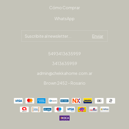
Cómo Comprar
WhatsApp
5493413635959
3413635959
admin@chekkahome.com.ar
Brown 2452 - Rosario