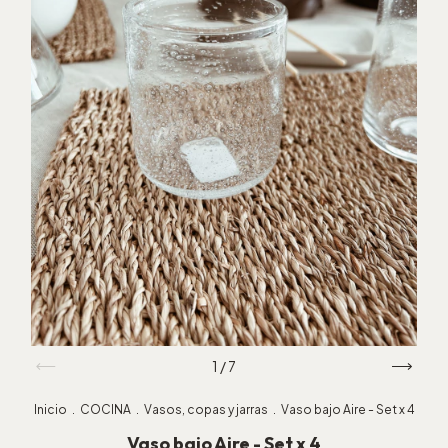
1
/
7
Inicio
.
COCINA
.
Vasos, copas y jarras
.
Vaso bajo Aire - Set x 4
Vaso bajo Aire - Set x 4