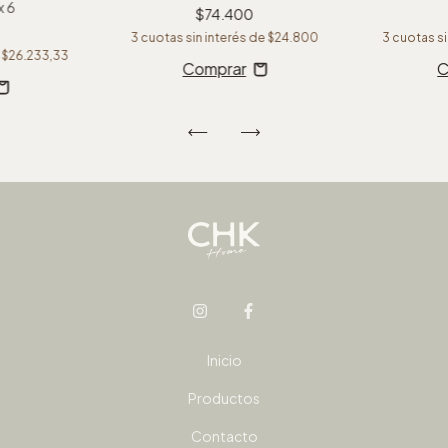
x 6
$74.400
3
cuotas sin interés de
$24.800
3
cuotas si
e
$26.233,33
C
Inicio
Productos
Contacto