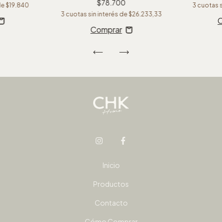
$78.700
de
$19.840
3
cuotas s
3
cuotas sin interés de
$26.233,33
Inicio
Productos
Contacto
Cómo Comprar