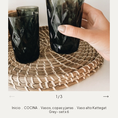
1
/
3
Inicio
.
COCINA
.
Vasos, copas y jarras
.
Vaso alto Kattegat
Grey - set x 6