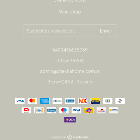
WhatsApp
5493413635959
3413635959
admin@chekkahome.com.ar
Brown 2452 - Rosario