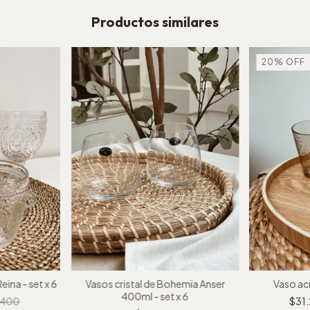
Productos similares
20
%
OFF
na - set x 6
Vasos cristal de Bohemia Anser
Vaso acr
400ml - set x 6
.400
$31