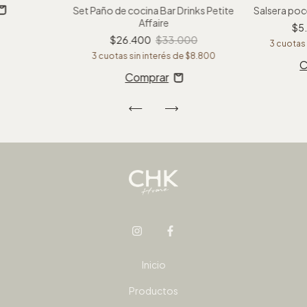
Set Paño de cocina Bar Drinks Petite
Salsera poc
Affaire
$5
$26.400
$33.000
3
cuotas 
3
cuotas sin interés de
$8.800
C
Inicio
Productos