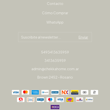
Contacto
Cómo Comprar
WhatsApp
5493413635959
3413635959
admin@chekkahome.com.ar
Brown 2452 - Rosario