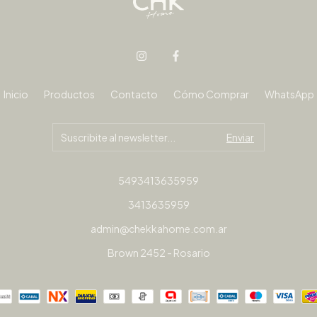
Inicio
Productos
Contacto
Cómo Comprar
WhatsApp
5493413635959
3413635959
admin@chekkahome.com.ar
Brown 2452 - Rosario