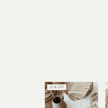
FF
20
%
OFF