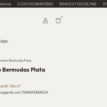
UOTAS SIN INTERES
ENVIOS A TODO EL PAIS
15% OFF en efecti
0
sApp
lletero Bermudas Plata
ro Bermudas Plata
s de
$1.386,67
pagando con TRANSFERENCIA