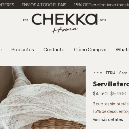
IOS A TODO EL PAIS
15% OFF en efectivo o transferencia
3 C
o
Productos
Contacto
Cómo Comprar
What
Inicio
.
FERIA
.
Servi
Servillete
$4.160
$5.200
3
cuotas sin interé
15% de descuento
Ver más detalles