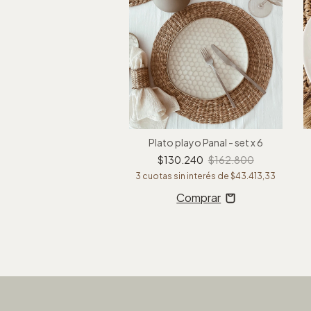
Jarrón Bursa
28.880
$36.100
 sin interés de
$9.626,67
Plato playo Panal - set x 6
$130.240
$162.800
3
cuotas sin interés de
$43.413,33