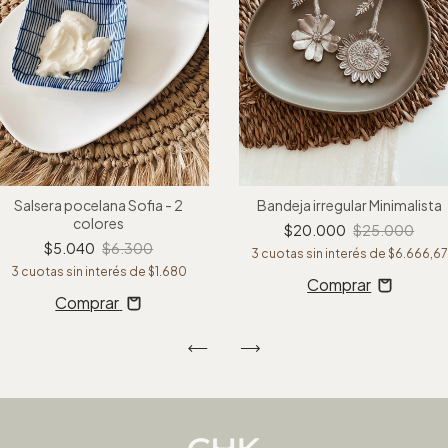
Salsera pocelana Sofia - 2
Bandeja irregular Minimalista
colores
$20.000
$25.000
$5.040
$6.300
3
cuotas sin interés de
$6.666,67
3
cuotas sin interés de
$1.680
Comprar