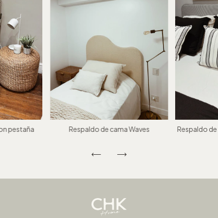
on pestaña
Respaldo de cama Waves
Respaldo de