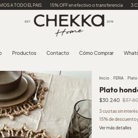
ODO EL PAIS
15% OFF en efectivo o transferencia
3 CUOTAS S
o
Productos
Contacto
Cómo Comprar
What
Inicio
.
FERIA
.
Plato
Plato hondo
$30.240
$37.8
3
cuotas sin interé
15% de descuento
Ver más detalles