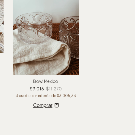
Bowl Mexico
Guest Towel papel Petite
Pack x 20
$9.016
$11.270
$20.400
$25.
3
cuotas sin interés de
$3.005,33
3
cuotas sin interés d
Comprar