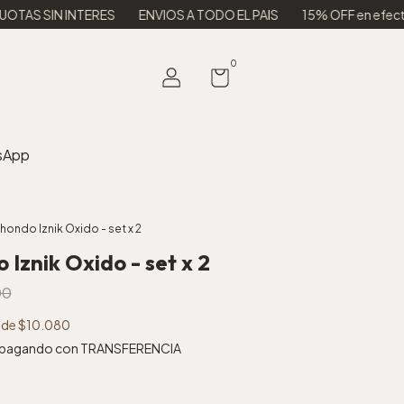
IN INTERES
ENVIOS A TODO EL PAIS
15% OFF en efectivo o tra
0
sApp
 hondo Iznik Oxido - set x 2
 Iznik Oxido - set x 2
00
s de
$10.080
pagando con TRANSFERENCIA