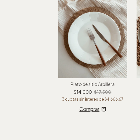
saladera Mexico
Plato de sitio Arpillera
4.000
$42.500
$14.000
$17.500
sin interés de
$11.333,33
3
cuotas sin interés de
$4.666,67