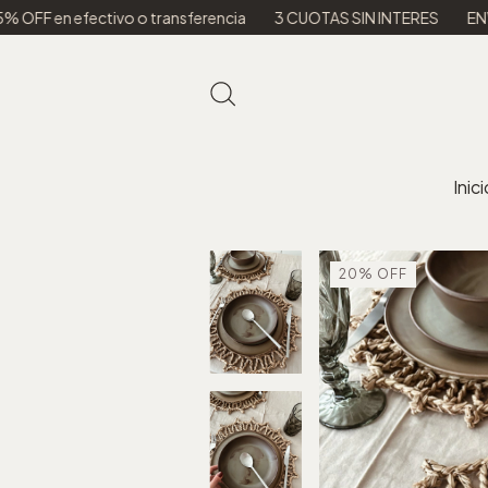
 efectivo o transferencia
3 CUOTAS SIN INTERES
ENVIOS A T
Inici
20
%
OFF