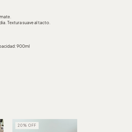
-mate.
dia. Textura suave al tacto.
ad: 900ml
20
%
OFF
20
%
OFF