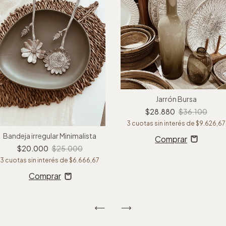
Jarrón Bursa
$28.880
$36.100
3
cuotas sin interés de
$9.626,67
Bandeja irregular Minimalista
$20.000
$25.000
3
cuotas sin interés de
$6.666,67