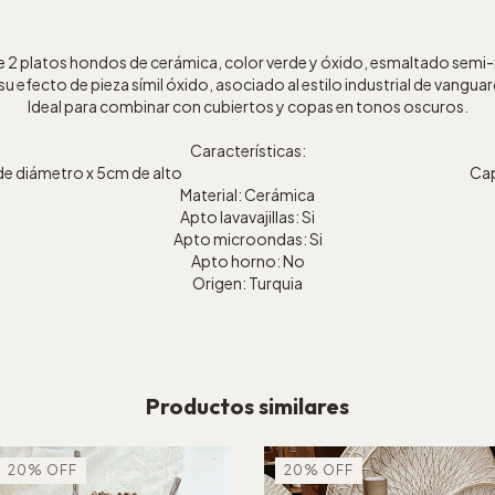
e 2 platos hondos de cerámica, color verde y óxido, esmaltado semi
 efecto de pieza símil óxido, asociado al estilo industrial de vanguar
Ideal para combinar con cubiertos y copas en tonos oscuros.
Características:
20cm de diámetro x 5cm de alto Capacid
Material: Cerámica
Apto lavavajillas: Si
Apto microondas: Si
Apto horno: No
Origen: Turquia
Productos similares
20
%
OFF
20
%
OFF