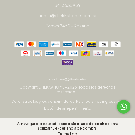
3413635959
admin@chekkahome.com.ar
Brown 2452 - Rosario
Copyright CHEKKAHOME - 2026. Todos los derechos
reservados.
Defensa de las y los consumidores. Para reclamos
ingresá acá.
Botón de arrepentimiento
Al navegar por este sitio
aceptás el uso de cookies
para
agilizar tu experiencia de compra.
Entendido