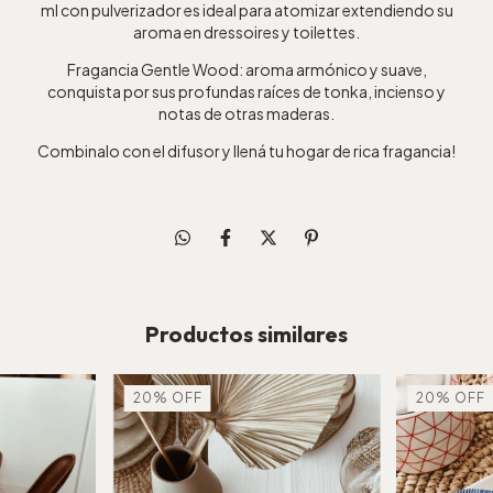
ml con pulverizador es ideal para atomizar extendiendo su
aroma en dressoires y toilettes.
Fragancia Gentle Wood: aroma armónico y suave,
conquista por sus profundas raíces de tonka, incienso y
notas de otras maderas.
Combinalo con el difusor y llená tu hogar de rica fragancia!
Productos similares
20
%
OFF
20
%
OFF