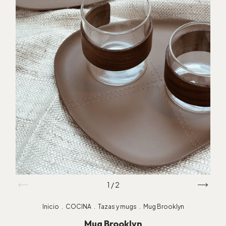
1
/
2
Inicio
.
COCINA
.
Tazas y mugs
.
Mug Brooklyn
Mug Brooklyn