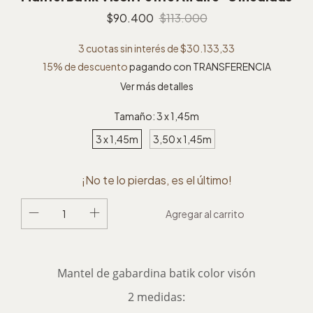
$90.400
$113.000
3
cuotas sin interés de
$30.133,33
15% de descuento
pagando con TRANSFERENCIA
Ver más detalles
Tamaño:
3 x 1,45m
3 x 1,45m
3,50 x 1,45m
¡No te lo pierdas, es el último!
Mantel de gabardina batik color visón
2 medidas: