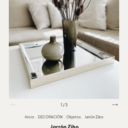
1
/
3
Inicio
.
DECORACIÓN
.
Objetos
.
Jarrón Zibo
Jarrón Zibo