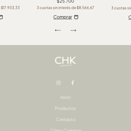
$25.700
e
$17.933,33
3
cuotas sin interés de
$8.566,67
3
cuotas si
Inicio
Productos
Contacto
Cómo Comprar