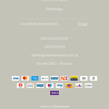
WhatsApp
5493413635959
3413635959
admin@chekkahome.com.ar
Brown 2452 - Rosario