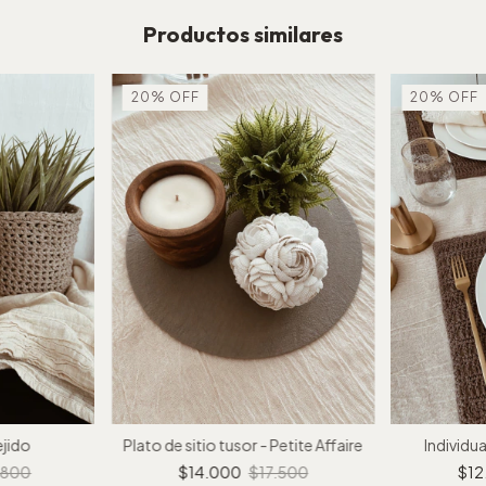
Productos similares
20
%
OFF
20
%
OFF
ejido
Plato de sitio tusor - Petite Affaire
Individua
.800
$14.000
$17.500
$12