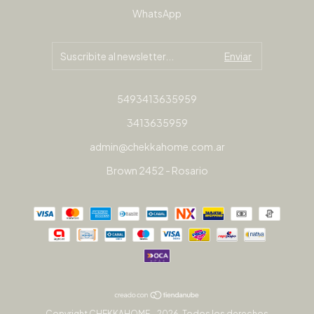
WhatsApp
5493413635959
3413635959
admin@chekkahome.com.ar
Brown 2452 - Rosario
Copyright CHEKKAHOME - 2026. Todos los derechos