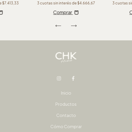
de
$7.413,33
3
cuotas sin interés de
$4.666,67
3
cuotas si
Comprar
Inicio
Productos
Contacto
Cómo Comprar