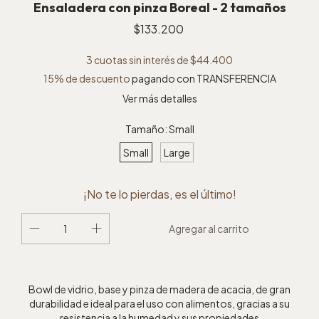
Ensaladera con pinza Boreal - 2 tamaños
$133.200
3
cuotas sin interés de
$44.400
15% de descuento
pagando con TRANSFERENCIA
Ver más detalles
Tamaño:
Small
Small
Large
¡No te lo pierdas, es el último!
Bowl de vidrio, base y pinza de madera de acacia, de gran
durabilidad e ideal para el uso con alimentos, gracias a su
resistencia a la humedad y sus propiedades