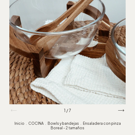
1
/
7
Inicio
.
COCINA
.
Bowls y bandejas
.
Ensaladera con pinza
Boreal - 2 tamaños