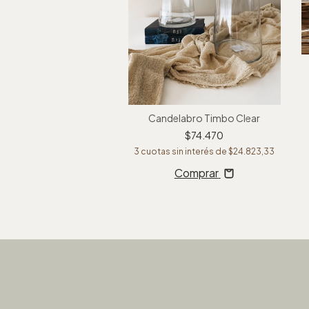
Candelabro Timbo Clear
Botella Napoles
$74.470
$52.300
3
cuotas sin interés de
$24.823,33
sin interés de
$17.433,33
Comprar