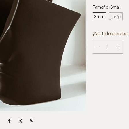
Tamaño:
Small
Small
Large
¡No te lo pierdas,