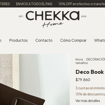
IOS A TODO EL PAIS
15% OFF en efectivo o transferencia
3 C
o
Productos
Contacto
Cómo Comprar
What
Inicio
.
DECORACIÓ
tamaños
Deco Book 
$79.860
3
cuotas sin interé
15% de descuento
Ver más detalles