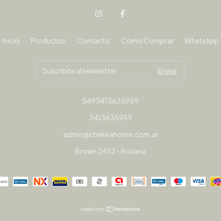
Inicio
Productos
Contacto
Cómo Comprar
WhatsApp
5493413635959
3413635959
admin@chekkahome.com.ar
Brown 2452 - Rosario