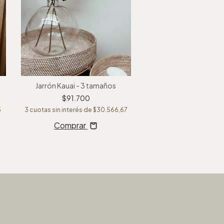
Jarrón Kauai - 3 tamaños
Cuadro Mirro
$91.700
$45.160
$56.4
3
3
cuotas sin interés de
$30.566,67
3
cuotas sin interés de
$
Comprar
Comprar