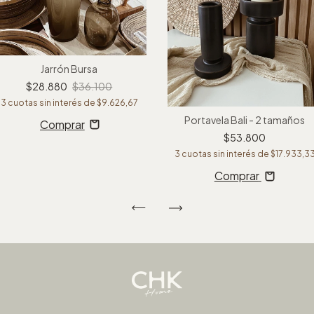
Jarrón Bursa
$28.880
$36.100
3
cuotas sin interés de
$9.626,67
Portavela Bali - 2 tamaños
$53.800
3
cuotas sin interés de
$17.933,3
Comprar