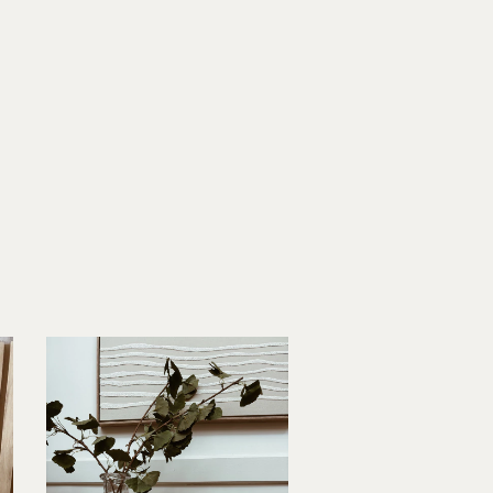
20
%
OFF