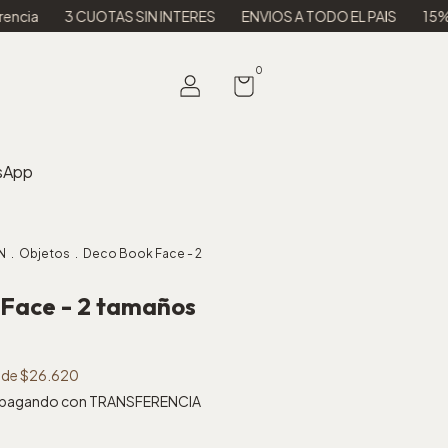
UOTAS SIN INTERES
ENVIOS A TODO EL PAIS
15% OFF en efecti
0
sApp
N
.
Objetos
.
Deco Book Face - 2
Face - 2 tamaños
s de
$26.620
pagando con TRANSFERENCIA