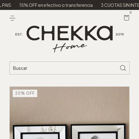
15% OFF en efectivo o transferencia
3 CUOTAS SIN INTERES
0
20
%
OFF