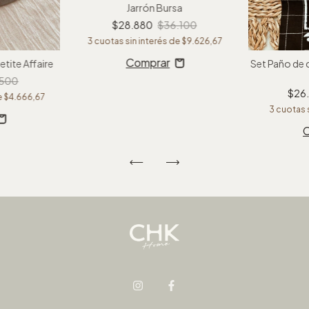
Jarrón Bursa
$28.880
$36.100
3
cuotas sin interés de
$9.626,67
etite Affaire
Set Paño de 
.500
$26
e
$4.666,67
3
cuotas 