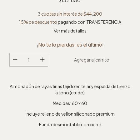
$132.600
3
cuotas sin interés de
$44.200
15% de descuento
pagando con TRANSFERENCIA
Ver más detalles
¡No te lo pierdas, es el último!
Almohadón de rayas finas tejido en telar y espalda de Lienzo
a tono (crudo)
Medidas: 60 x 60
Incluye relleno de vellon siliconado premium
Funda desmontable con cierre