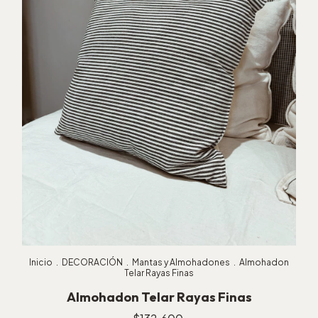
Inicio
.
DECORACIÓN
.
Mantas y Almohadones
.
Almohadon
Telar Rayas Finas
Almohadon Telar Rayas Finas