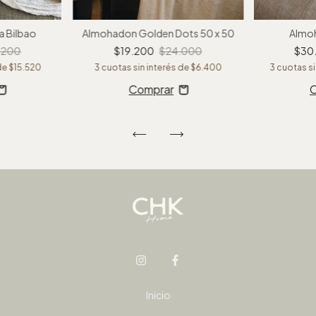
a Bilbao
Almohadon Golden Dots 50 x 50
Almo
.200
$19.200
$24.000
$30
 de
$15.520
3
cuotas sin interés de
$6.400
3
cuotas si
Inicio