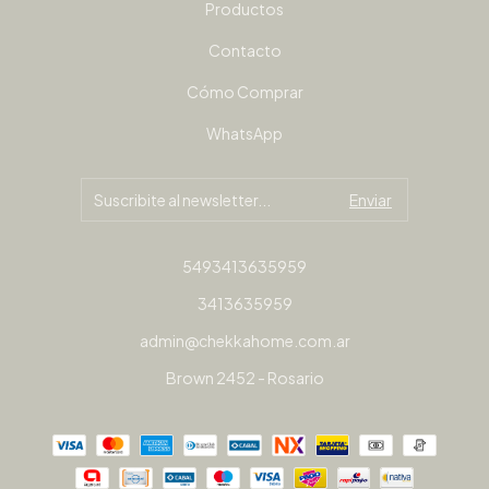
Productos
Contacto
Cómo Comprar
WhatsApp
5493413635959
3413635959
admin@chekkahome.com.ar
Brown 2452 - Rosario