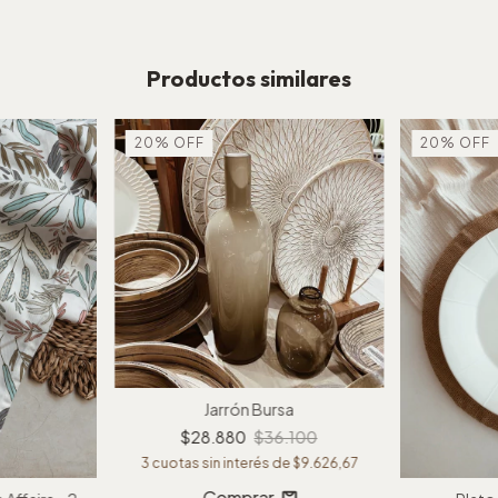
Productos similares
20
%
OFF
20
%
OFF
Jarrón Bursa
$28.880
$36.100
3
cuotas sin interés de
$9.626,67