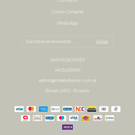
Contacto
Cómo Comprar
WhatsApp
5493413635959
3413635959
admin@chekkahome.com.ar
Brown 2452 - Rosario