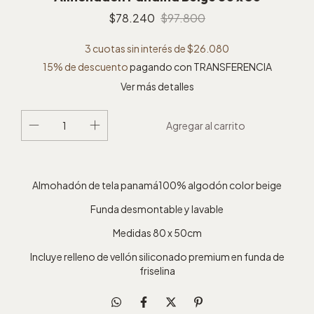
$78.240
$97.800
3
cuotas sin interés de
$26.080
15% de descuento
pagando con TRANSFERENCIA
Ver más detalles
Almohadón de tela panamá100% algodón color beige
Funda desmontable y lavable
Medidas 80 x 50cm
Incluye relleno de vellón siliconado premium en funda de
friselina