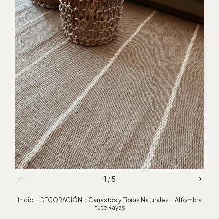
1
/
5
Inicio
.
DECORACIÓN
.
Canastos y Fibras Naturales
.
Alfombra
Yute Rayas