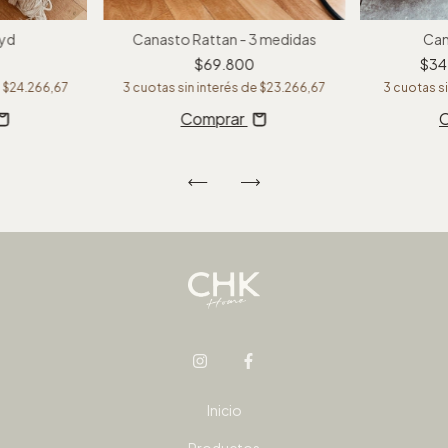
oyd
Canasto Rattan - 3 medidas
Can
$69.800
$34
e
$24.266,67
3
cuotas sin interés de
$23.266,67
3
cuotas si
Comprar
Inicio