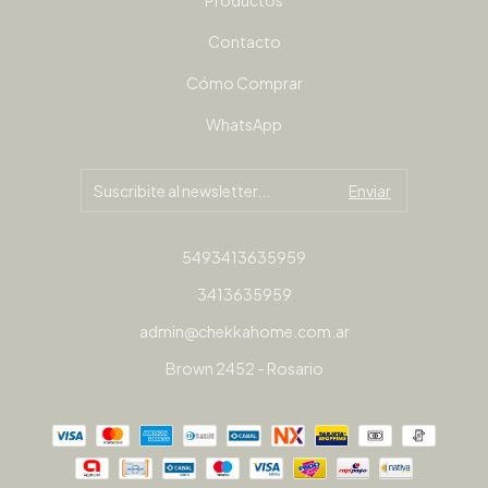
Productos
Contacto
Cómo Comprar
WhatsApp
5493413635959
3413635959
admin@chekkahome.com.ar
Brown 2452 - Rosario