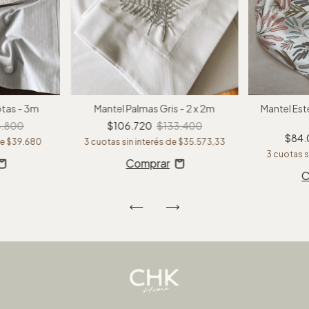
otas - 3m
Mantel Palmas Gris - 2 x 2m
Mantel Este
8.800
$106.720
$133.400
$84
de
$39.680
3
cuotas sin interés de
$35.573,33
3
cuotas s
C