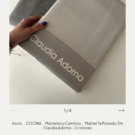
1
/
4
Inicio
.
COCINA
.
Manteles y Caminos
.
Mantel Teflonado 3m
Claudia Adorno - 2 colores